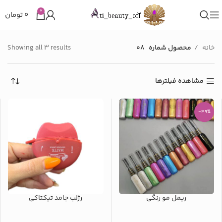
0
۰
تومان
خانه
محصول شماره
08
Showing all 3 results
مشاهده فیلترها
-49%
ریمل مو رنگی
رژلب جامد تیکتاکی