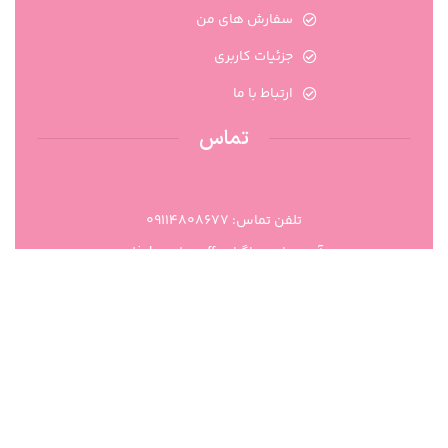
سفارش های من
جزئیات کاربری
ارتباط با ما
تماس
تلفن تماس: 09114808677
آدرس اینستاگرام: ati_beauty_off
واتساپ: ۰۹۳۰۷۸۸۵۴۸۴
گیلان،رودبار، منجیل، محله: امام خمینی، خیابان ابوریحان، بن
بست بلال حبشی، پلاک: -111.0، طبقه: همکف،
01334642797