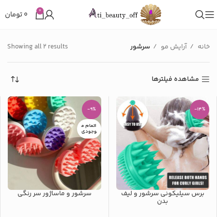
0
۰
تومان
خانه
آرایش مو
سرشور
Showing all 2 results
مشاهده فیلترها
-9%
-14%
اتمام م
وجودی
برس سیلیکونی سرشور و لیف
سرشور و ماساژور سر رنگی
بدن