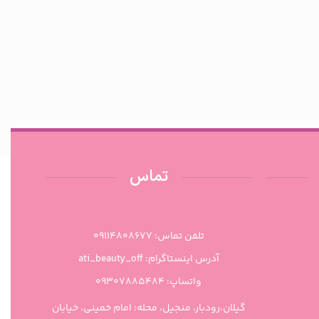
تماس
تلفن تماس: 09114808677
آدرس اینستاگرام: ati_beauty_off
واتساپ: ۰۹۳۰۷۸۸۵۴۸۴
گیلان،رودبار، منجیل، محله: امام خمینی، خیابان