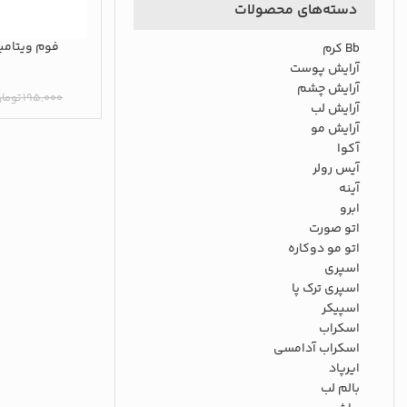
دسته‌های محصولات
فوم ویتامی
Bb کرم
آرایش پوست
آرایش چشم
۱۹۵,۰۰۰
توما
آرایش لب
آرایش مو
آکوا
آیس رولر
آینه
ابرو
اتو صورت
اتو مو دوکاره
اسپری
اسپری ترک پا
اسپیکر
اسکراب
اسکراب آدامسی
ایرپاد
بالم لب