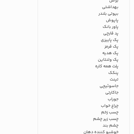
براش
بهداشتی
بیوتی بلندر
پاپوش
پاور بانک
پد قارچی
پک پاییزی
پک قرمز
پک هدیه
پک ولنتاین
پلت همه کاره
پنکک
تینت
جاسوئیچی
جاکارتی
جوراب
چراغ خواب
چسب زخم
چسب زیر چشم
چشم بند
خوشبو کننده دهان