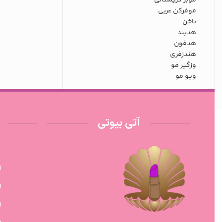
موبر کریستالی
موفرکن عربی
ناخن
هدبند
هدفون
هندزفری
وزگیر مو
ویو مو
آتی بیوتی