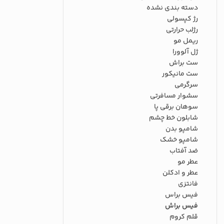
دسته بندی نشده
رژ کپسولی
رژلب حرارتی
ریمل مو
ژل آلوورا
ست براش
ست مانیکور
سرگرمی
سشوار مسافرتی
سوهان برقی پا
شابلون خط چشم
شامپو بدن
شامپو خشک
ضد آفتاب
عطر مو
عطر و ادکلن
فانتزی
فیس براس
فیس براش
قلم کروم