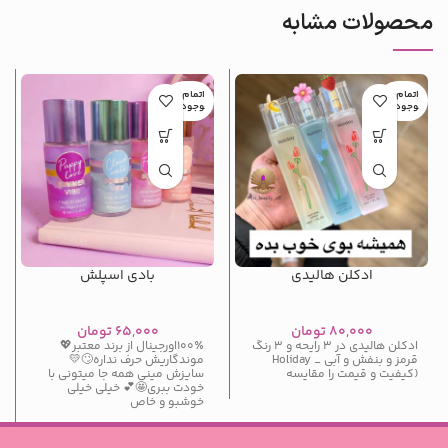
محصولات مشابه
اتمام م
اتمام م
وجودی
وجودی
ادکلن هالیدی
بادی اسپلش
۸۰,۰۰۰
تومان
۶۵,۰۰۰
تومان
ادکلن هالیدی در ۳ رایحه و ۳ رنگ
۱۰۰٪اورجینال از برند معتبر💖
قرمز و بنفش و آبی _ Holiday
موندگاریش حرف نداره🙄💛
(کیفیت و قیمت را مقایسه
سایزش مینی همه جا میتونی با
خودت ببری🤩💕 خیلی خیلی
خوشبو و خاص