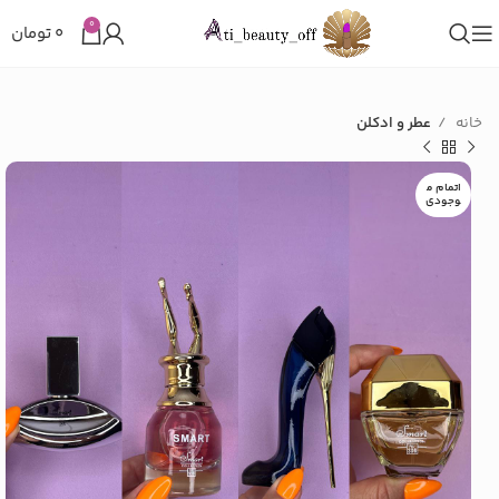
0
۰
تومان
خانه
عطر و ادکلن
اتمام م
وجودی