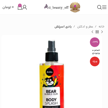
0
۰
تومان
خانه
عطر و ادکلن
بادی اسپلش
-23%
اتمام م
وجودی
ویژه