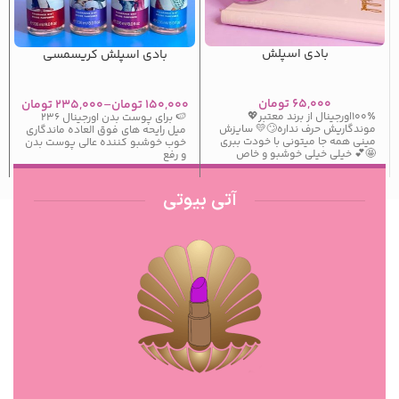
بادی اسپلش
بادی اسپلش کریسمسی
۶۵,۰۰۰
تومان
۱۵۰,۰۰۰
تومان
–
۲۳۵,۰۰۰
تومان
۱۰۰٪اورجینال از برند معتبر💖
🍉 برای پوست بدن اورجینال ۲۳۶
موندگاریش حرف نداره🙄💛 سایزش
میل رایحه های فوق العاده ماندگاری
مینی همه جا میتونی با خودت ببری
خوب خوشبو کننده عالی پوست بدن
🤩💕 خیلی خیلی خوشبو و خاص
و رفع
آتی بیوتی