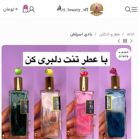
0
۰
تومان
خانه
عطر و ادکلن
بادی اسپلش
اتمام م
وجودی