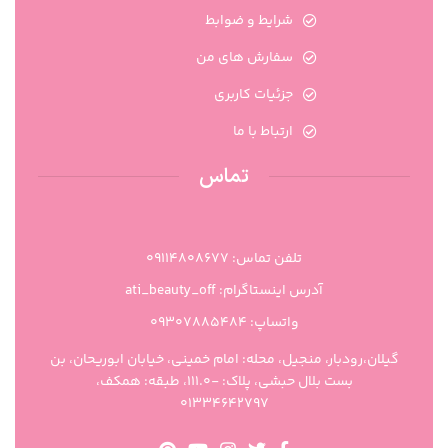
شرایط و ضوابط
سفارش های من
جزئیات کاربری
ارتباط با ما
تماس
تلفن تماس: 09114808677
آدرس اینستاگرام: ati_beauty_off
واتساپ: ۰۹۳۰۷۸۸۵۴۸۴
گیلان،رودبار، منجیل، محله: امام خمینی، خیابان ابوریحان، بن
بست بلال حبشی، پلاک: -111.0، طبقه: همکف،
01334642797