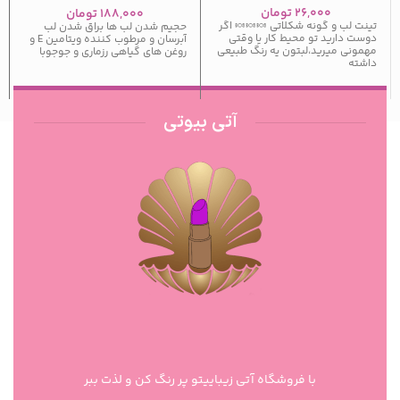
۲۶,۰۰۰
تومان
۱۸۸,۰۰۰
تومان
‎تینت لب و گونه شکلاتی 🍬🍬🍬 ‎اگر
حجیم شدن لب ها براق شدن لب
دوست دارید تو محیط کار یا وقتی
آبرسان و مرطوب کننده ویتامین E و
مهمونی میرید،لبتون یه رنگ طبیعی
روغن های گیاهی رزماری و جوجوبا
داشته
آتی بیوتی
با فروشگاه آتی زیباییتو پر رنگ کن و لذت ببر