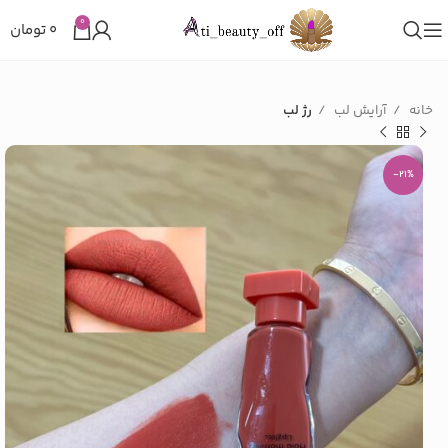
0
۰
تومان
خانه
آرایش لب
رژ لب
-21%