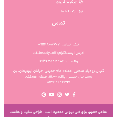
جزئیات کاربری
ارتباط با ما
تماس
تلفن تماس: 09114808677
آدرس اینستاگرام: ati_beauty_off
واتساپ: ۰۹۳۰۷۸۸۵۴۸۴
گیلان،رودبار، منجیل، محله: امام خمینی، خیابان ابوریحان، بن
بست بلال حبشی، پلاک: -111.0، طبقه: همکف،
01334642797
تمامی حقوق برای آتی بیوتی محفوظ است. طراحی سایت و
هاست