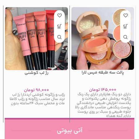
پالت سه طبقه میس لارا
رژ لب کوشنی
۱۴۵,۰۰۰
تومان
۹۸,۰۰۰
تومان
دارای دو رنگ هایلایتر دارای یک رنگ
رژلب و رژگونه کوشنی (پددار) رژ لب
رژگونه پوشش دهی یکنواخت و
ترند سال مناسب رژگونه و رژلب کاملا
یکدست افزایش طبیعی درخشندگی
مات و مخملی سبک ۲۴ساعته بدون
پوست رنگدهی مناسب ماندگاری بالا
جلوه طبیعی و سبک بر روی پوست
دارای آینه همراه
آتی بیوتی