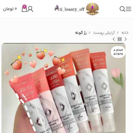
0
۰
تومان
خانه
آرایش پوست
رژ گونه
اتمام م
وجودی