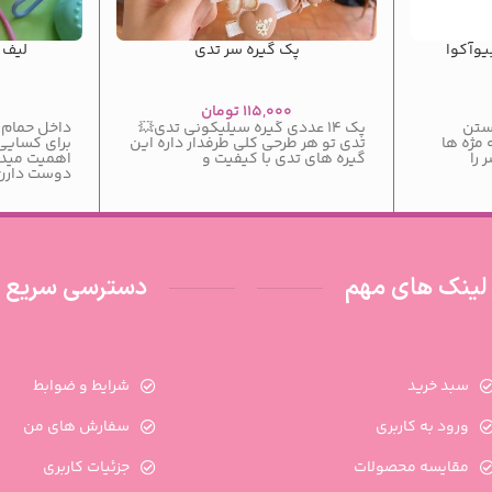
یوآکوا
پک گیره سر تدی
لیف 
۱۱۵,۰۰۰
تومان
ستن
پک ۱۴ عددی گیره سیلیکونی تدی💥
داخل حمام ح
ریشه مژه ها
تدی تو هر طرحی کلی طرفدار داره این
برای کسایی
گیره های تدی با کیفیت و
اهمیت مید
دوست دارن😻
لینک های مهم
دسترسی سریع
سبد خرید
شرایط و ضوابط
ورود به کاربری
سفارش های من
مقایسه محصولات
جزئیات کاربری