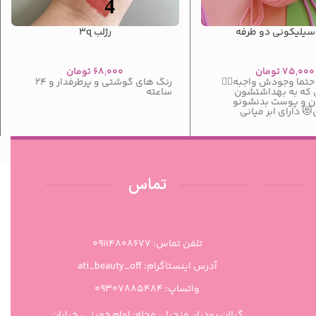
سیلیکونی دو طرفه
رژلب ۳q
۷۵,۰۰۰
تومان
۶۸,۰۰۰
تومان
تما وجودش واجبه😶‍🌫
رنگ های گوشتی و پرطرفدار و ۲۴
 که به بهداشتشون
ساعته
ن و پوست بدنشونو
 دارای ابر میانی
تماس
تلفن تماس: 09114808677
آدرس اینستاگرام: ati_beauty_off
واتساپ: ۰۹۳۰۷۸۸۵۴۸۴
گیلان،رودبار، منجیل، محله: امام خمینی، خیابان