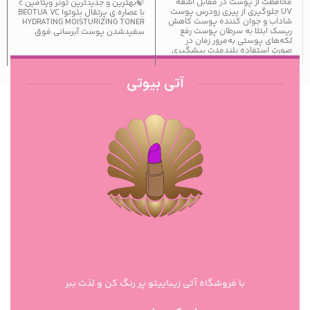
محافظت از پوست در مقابل اشعه
🍃بهترین و جدیدترین تونر ویتامین c
UV جلوگیری از پیری زودرس پوست
با عصاره ی پرتقال بئوتوا BEOTUA VC
شاداب و جوان کننده پوست کاهش
HYDRATING MOISTURIZING TONER
ریسک ابتلا به سرطان پوست رفع
سفیدشدن پوست آبرسانی فوق
لکه‌های پوستی به‌مرور زمان در
صورت استفاده بلندمدت پیشگیری
از برنزه‌شدن پوست بر اثر سوختگی
جلوگیری از آفتاب‌سوختگی حفظ
پروتئین‌های ضروری پوست
آتی بیوتی
محافظت کامل از سلامت پوست
کیفیت بسیار عالی اورجینال ساخت
کشور ایتالیا
با فروشگاه آتی زیباییتو پر رنگ کن و لذت ببر