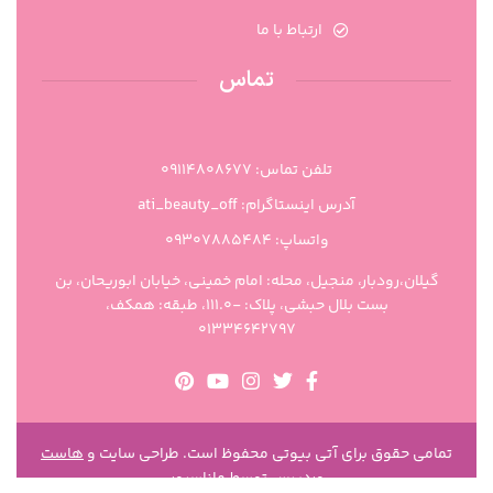
ارتباط با ما
تماس
تلفن تماس: 09114808677
آدرس اینستاگرام: ati_beauty_off
واتساپ: ۰۹۳۰۷۸۸۵۴۸۴
گیلان،رودبار، منجیل، محله: امام خمینی، خیابان ابوریحان، بن
بست بلال حبشی، پلاک: -111.0، طبقه: همکف،
01334642797
تمامی حقوق برای آتی بیوتی محفوظ است. طراحی سایت و
هاست
وردپرس
توسط ماناسرور