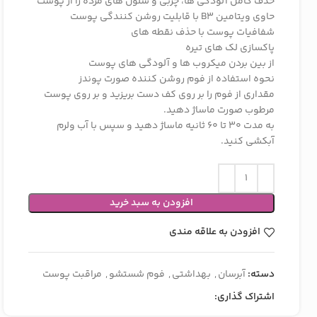
حذف کامل آلودگی ها، چربی و سلول های مرده را از پوست
حاوی ویتامین B3 با قابلیت روشن کنندگی پوست
شفافیات پوست با حذف نقطه های
پاکسازی لک های تیره
از بین بردن میکروب ها و آلودگی های پوست
نحوه استفاده از فوم روشن کننده صورت پوندز
مقداری از فوم را بر روی کف دست بریزید و بر روی پوست
مرطوب صورت ماساژ دهید.
به مدت 30 تا 60 ثانیه ماساژ دهید و سپس با آب ولرم
آبکشی کنید.
افزودن به سبد خرید
افزودن به علاقه مندی
دسته:
آبرسان
,
بهداشتی
,
فوم شستشو
,
مراقبت پوست
اشتراک گذاری: