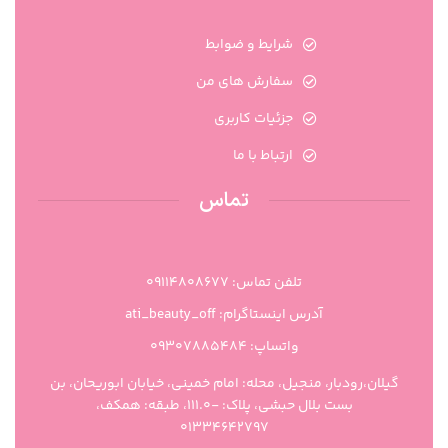
شرایط و ضوابط
سفارش های من
جزئیات کاربری
ارتباط با ما
تماس
تلفن تماس: 09114808677
آدرس اینستاگرام: ati_beauty_off
واتساپ: ۰۹۳۰۷۸۸۵۴۸۴
گیلان،رودبار، منجیل، محله: امام خمینی، خیابان ابوریحان، بن
بست بلال حبشی، پلاک: -111.0، طبقه: همکف،
01334642797