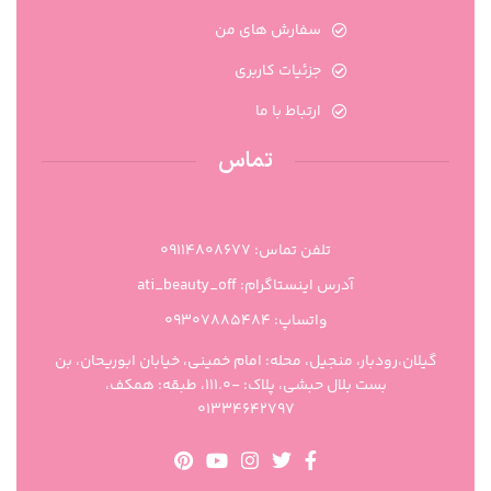
سفارش های من
جزئیات کاربری
ارتباط با ما
تماس
تلفن تماس: 09114808677
آدرس اینستاگرام: ati_beauty_off
واتساپ: ۰۹۳۰۷۸۸۵۴۸۴
گیلان،رودبار، منجیل، محله: امام خمینی، خیابان ابوریحان، بن
بست بلال حبشی، پلاک: -111.0، طبقه: همکف،
01334642797